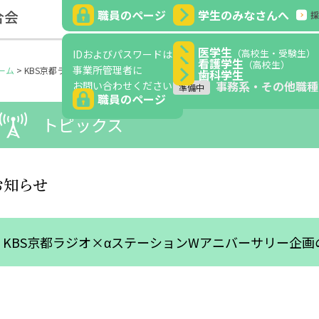
職員のページ
学生のみなさんへ
採
医学生
（高校生・受験生）
IDおよびパスワードは
看護学生
（高校生）
事業所管理者に
ーム
>
KBS京都ラジオ×αステーションWアニバーサリー企画のご案内
歯科学生
事務系・その他職種
お問い合わせください
職員のページ
トピックス
お知らせ
KBS京都ラジオ×αステーションWアニバーサリー企画