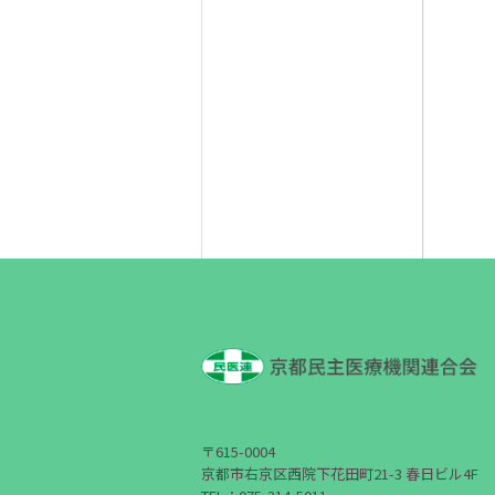
〒615-0004
京都市右京区西院下花田町21-3
春日ビル4F