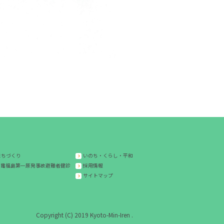
まちづくり
いのち・くらし・平和
東電福島第一原発事故避難者健診
採用情報
サイトマップ
Copyright (C) 2019 Kyoto-Min-Iren .