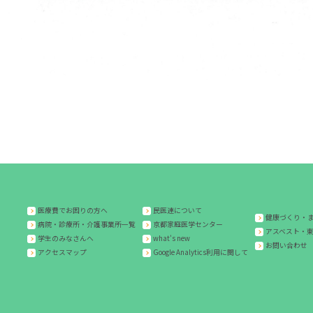
医療費でお困りの方へ
民医連について
健康づくり・
病院・診療所・介護事業所一覧
京都家庭医学センター
アスベスト・
学生のみなさんへ
what's new
お問い合わせ
アクセスマップ
Google Analytics利用に関して