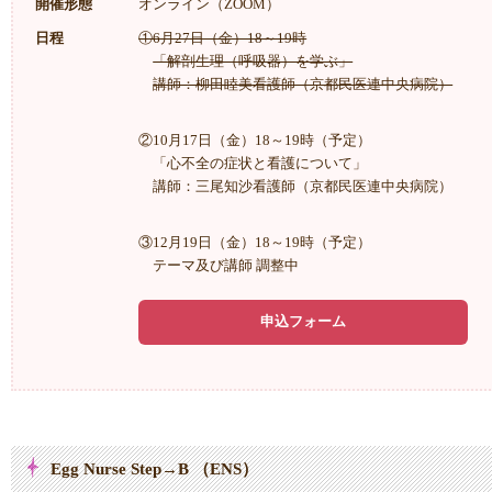
開催形態
オンライン（ZOOM）
日程
①6月27日（金）18～19時
「解剖生理（呼吸器）を学ぶ」
講師：柳田睦美看護師（京都民医連中央病院）
②10月17日（金）18～19時（予定）
「心不全の症状と看護について」
講師：三尾知沙看護師（京都民医連中央病院）
③12月19日（金）18～19時（予定）
テーマ及び講師 調整中
申込フォーム
Egg Nurse Step→B （ENS）