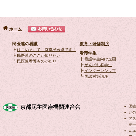
ホーム
民医連の看護
教育・研修制度
┣
はじめまして、京都民医連です！
看護学生
┣
民医連のここが知りたい
┣
看護学生向け企画
┗
民医連看護ものがたり
┣
がんばれ看学生
┣
インターンシップ
┗
国試対策講座
医療
いの
アス
第一
what