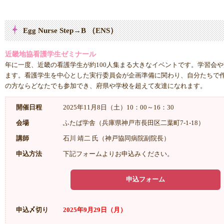
Egg Nurse Step→B （ENS）
近畿地協看護学生ゼミナール
年に一度、近畿の看護学生が約100人集まる大きなイベントです。学習会
ます。看護学生を中心とした実行委員会が企画準備に関わり、自分たちで
の方ならどなたでも参加でき、府県や学校を超えて友達になれます。
開催日程
2025年11月8日（土）10：00～16：30
会場
ふたば学舎（兵庫県神戸市長田区二葉町7-1-18）
講師
石川 靖二 氏（神戸協同病院副院長）
申込方法
下記フォームよりお申込みください。
申込フォーム
申込〆切り
2025年9月29日（月）