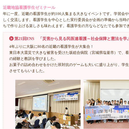
近畿地協看護学生ゼミナール
年に一度、近畿の看護学生が約100人集まる大きなイベントです。学習会
しく交流します。看護学生を中心とした実行委員会が企画の準備から当時
ちで作り上げる楽しさも味わえます。看護学生の方ならどなたでも参加で
第21回ENS 「災害から見る民医連看護～社会保障と憲法を学
4年ぶりに大阪に80名の近畿の看護学生が大集合！
東日本大震災で大きな被害を受けた坂総合病院（宮城県塩釜市）で、看
の経験と教訓を学びました。
お菓子の詰め合わせをかけた班対抗のゲームも大いに盛り上がり、学生
させてもらいました。