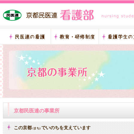
京都民医連の事業所
この京都
でいのちを支えています
(まち)