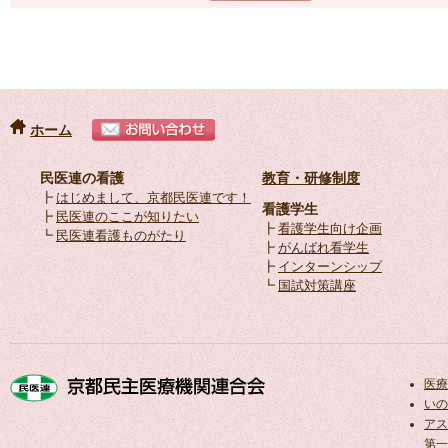
ホーム
民医連の看護
教育・研修制度
┣
はじめまして、京都民医連です！
看護学生
┣
民医連のここが知りたい
┣
看護学生向け企画
┗
民医連看護ものがたり
┣
がんばれ看学生
┣
インターンシップ
┗
国試対策講座
医療
いの
アス
第一