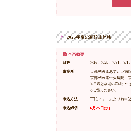
2025年夏の高校生体験
企画概要
日程
7/26、7/29、7/31、8/1
事業所
京都民医連あすかい病
京都民医連中央病院、
※日程と会場の詳細につ
をご覧ください。
申込方法
下記フォームよりお申
申込締切
6月25日(水)