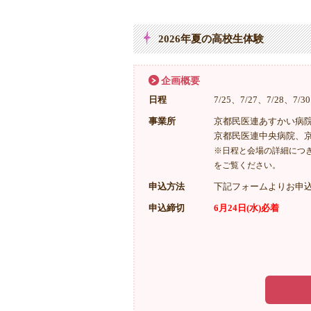
2026年夏の高校生体験
企画概要
日程
7/25、7/27、7/28、7/3
事業所
京都民医連あすかい病
京都民医連中央病院、
※日程と会場の詳細につ
をご覧ください。
申込方法
下記フォームよりお申
申込締切
6月24日(水)必着