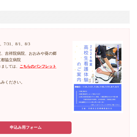
0、7/31、8/1、8/3
院、吉祥院病院、おおみや葵の郷
京都協立病院
きましては、
こちらのパンフレット
込みください。
申込み用フォーム