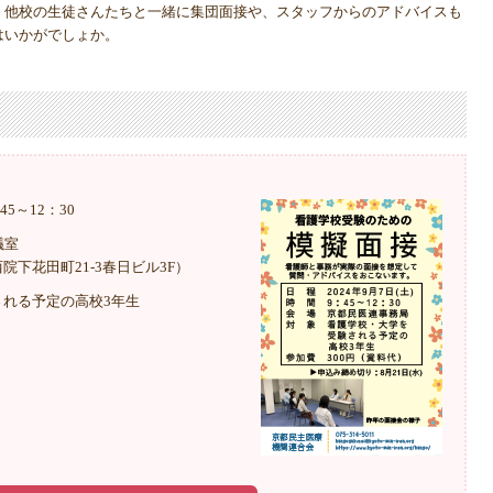
。他校の生徒さんたちと一緒に集団面接や、スタッフからのアドバイスも
はいかがでしょか。
45～12：30
議室
下花田町21-3春日ビル3F）
される予定の高校3年生