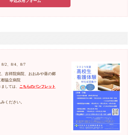
申込み用フォーム
、8/2、8/4、8/7
院、吉祥院病院、おおみや葵の郷
京都協立病院
きましては、
こちらのパンフレット
込みください。