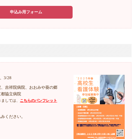
申込み用フォーム
7、3/28
院、吉祥院病院、おおみや葵の郷
京都協立病院
きましては、
こちらのパンフレット
込みください。