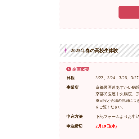
2025年春の高校生体験
企画概要
日程
3/22、3/24、3/26、3/2
事業所
京都民医連あすかい病
京都民医連中央病院、
※日程と会場の詳細につ
をご覧ください。
申込方法
下記フォームよりお申
申込締切
2月19日(水)