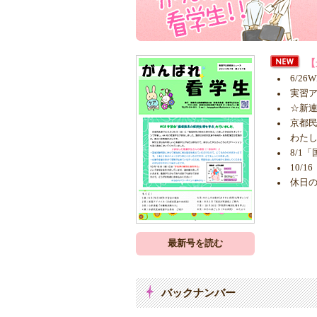
【
6/2
実習ア
☆新
京都民
わたし
8/1
10/
休日の
最新号を読む
バックナンバー