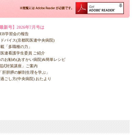
最新号】2026年7月号は
6WEB学習会の報告
ドバイス(京都民医連中央病院)
連載「多職種の力」
医連看護学生委員 ご紹介
のお勧め(あすかい病院)&簡単レシピ
「国試対策講座」ご案内
16「肝胆膵の解剖生理を学ぶ」
過ごし方(中央病院) おたより