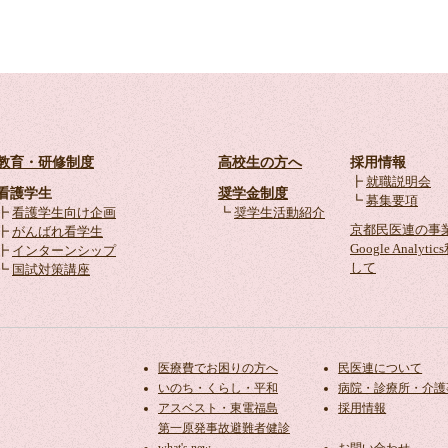
教育・研修制度
高校生の方へ
採用情報
┣
就職説明会
看護学生
奨学金制度
┗
募集要項
┣
看護学生向け企画
┗
奨学生活動紹介
京都民医連の事
┣
がんばれ看学生
Google Analyt
┣
インターンシップ
して
┗
国試対策講座
医療費でお困りの方へ
民医連について
いのち・くらし・平和
病院・診療所・介護
アスベスト・東電福島
採用情報
第一原発事故避難者健診
what's new
お問い合わせ