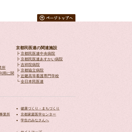
京都民医連の関連施設
┣
京都民医連中央病院
┣
京都民医連あすかい病院
┣
吉祥院病院
業所
┣
京都協立病院
ics利用に関
┣
近畿高等看護専門学校
┗
全日本民医連
健康づくり・まちづくり
事業所
京都家庭医学センター
学生のみなさんへ
サイトマップ