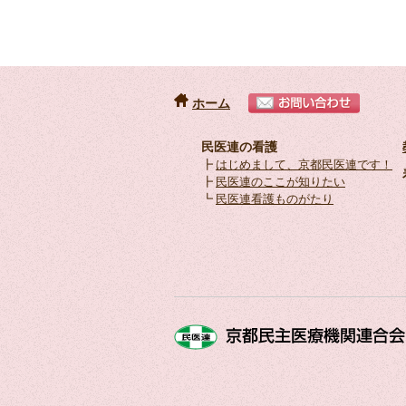
ホーム
民医連の看護
┣
はじめまして、京都民医連です！
┣
民医連のここが知りたい
┗
民医連看護ものがたり