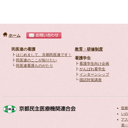
ホーム
民医連の看護
教育・研修制度
┣
はじめまして、京都民医連です！
看護学生
┣
民医連のここが知りたい
┣
看護学生向け企画
┗
民医連看護ものがたり
┣
がんばれ看学生
┣
インターンシップ
┗
国試対策講座
医療
いの
アス
第一