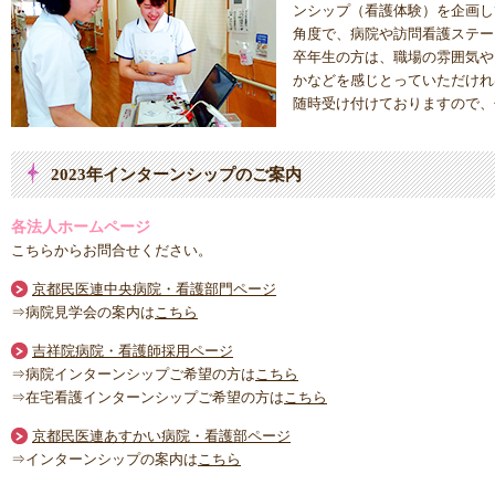
ンシップ（看護体験）を企画し
角度で、病院や訪問看護ステー
卒年生の方は、職場の雰囲気や
かなどを感じとっていただけれ
随時受け付けておりますので、
2023年インターンシップのご案内
各法人ホームページ
こちらからお問合せください。
京都民医連中央病院・看護部門ページ
⇒病院見学会の案内は
こちら
吉祥院病院・看護師採用ページ
⇒病院インターンシップご希望の方は
こちら
⇒在宅看護インターンシップご希望の方は
こちら
京都民医連あすかい病院・看護部ページ
⇒インターンシップの案内は
こちら