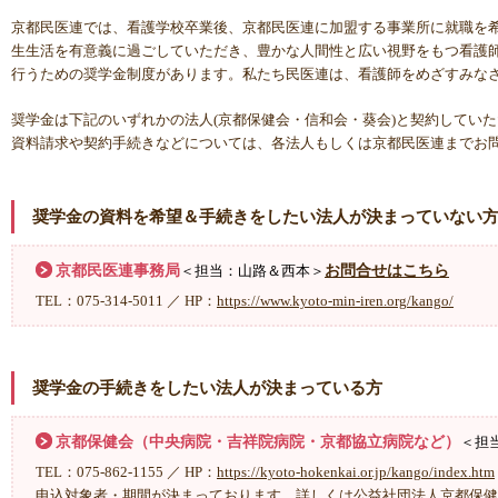
京都民医連では、看護学校卒業後、京都民医連に加盟する事業所に就職を
生生活を有意義に過ごしていただき、豊かな人間性と広い視野をもつ看護
行うための奨学金制度があります。私たち民医連は、看護師をめざすみな
奨学金は下記のいずれかの法人(京都保健会・信和会・葵会)と契約してい
資料請求や契約手続きなどについては、各法人もしくは京都民医連までお
奨学金の資料を希望＆手続きをしたい法人が決まっていない
京都民医連事務局
お問合せはこちら
＜担当：山路＆西本＞
TEL：075-314-5011 ／ HP：
https://www.kyoto-min-iren.org/kango/
奨学金の手続きをしたい法人が決まっている方
京都保健会（中央病院・吉祥院病院・京都協立病院など）
＜担
TEL：075-862-1155 ／ HP：
https://kyoto-hokenkai.or.jp/kango/index.htm
申込対象者・期間が決まっております。詳しくは公益社団法人京都保健