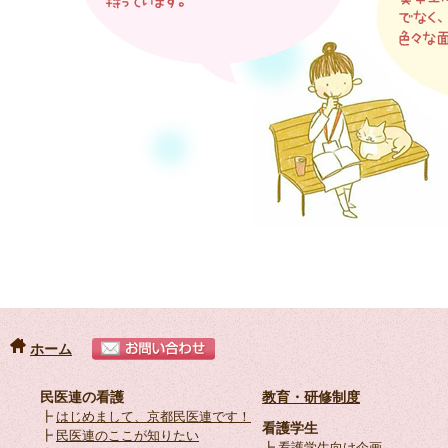
ホーム
民医連の看護
教育・研修制度
┣
はじめまして、京都民医連です！
看護学生
┣
民医連のここが知りたい
┣
看護学生向け企画