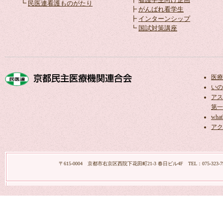
┗
民医連看護ものがたり
┣
がんばれ看学生
┣
インターンシップ
┗
国試対策講座
医療
いの
アス
第一
what
アク
〒615-0004 京都市右京区西院下花田町21-3 春日ビル4F TEL：075-323-7