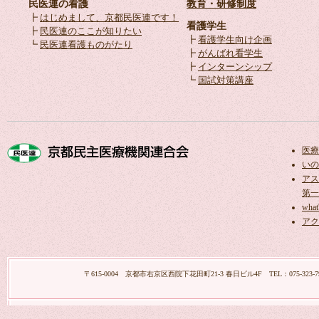
民医連の看護
教育・研修制度
┣
はじめまして、京都民医連です！
看護学生
┣
民医連のここが知りたい
┣
看護学生向け企画
┗
民医連看護ものがたり
┣
がんばれ看学生
┣
インターンシップ
┗
国試対策講座
医療
いの
アス
第一
what
アク
〒615-0004 京都市右京区西院下花田町21-3 春日ビル4F TEL：075-323-7