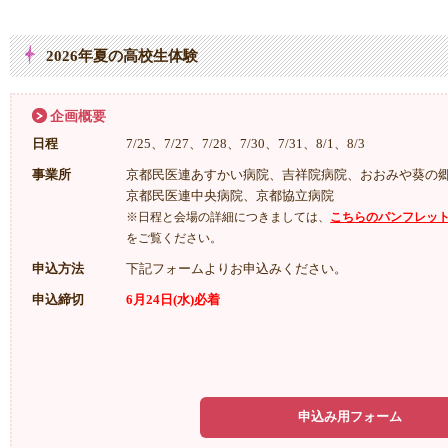
2026年夏の高校生体験
企画概要
日程
7/25、7/27、7/28、7/30、7/31、8/1、8/3
事業所
京都民医連あすかい病院、吉祥院病院、おおみや葵の
京都民医連中央病院、京都協立病院
※日程と会場の詳細につきましては、
こちらのパンフレッ
をご覧ください。
申込方法
下記フォームよりお申込みください。
申込締切
6月24日(水)必着
申込み用フォーム